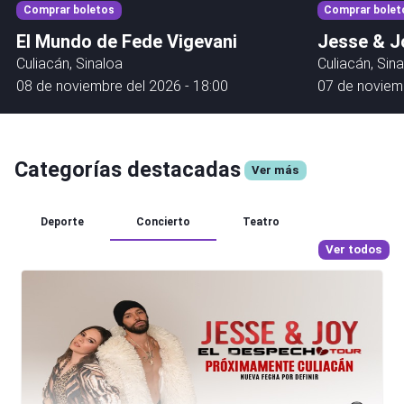
Comprar boletos
Comprar bolet
El Mundo de Fede Vigevani
Jesse & J
Culiacán, Sinaloa
Culiacán, Sin
08 de noviembre del 2026 - 18:00
07 de noviemb
Categorías destacadas
Ver más
Deporte
Concierto
Teatro
Ver todos